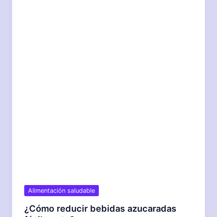
IG
ayuda
a
tu
energía?
Alimentación saludable
¿Cómo reducir bebidas azucaradas