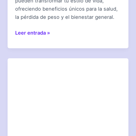
pueden transformar tu estilo de vida,
ofreciendo beneficios únicos para la salud,
la pérdida de peso y el bienestar general.
Descubre
Leer entrada »
las
bebidas
funcionales
que
te
transforman