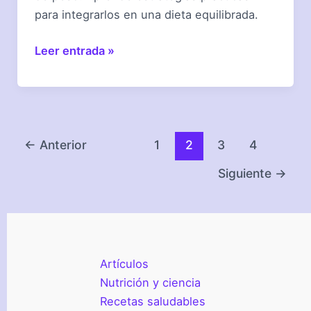
para integrarlos en una dieta equilibrada.
¿Puedes
Leer entrada »
comer
tamales
y
perder
peso?
←
Anterior
1
2
3
4
Siguiente
→
Artículos
Nutrición y ciencia
Recetas saludables