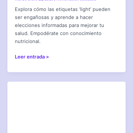
Explora cómo las etiquetas ‘light’ pueden
ser engañosas y aprende a hacer
elecciones informadas para mejorar tu
salud. Empodérate con conocimiento
nutricional.
¿Los
Leer entrada »
alimentos
light
son
realmente
saludables?