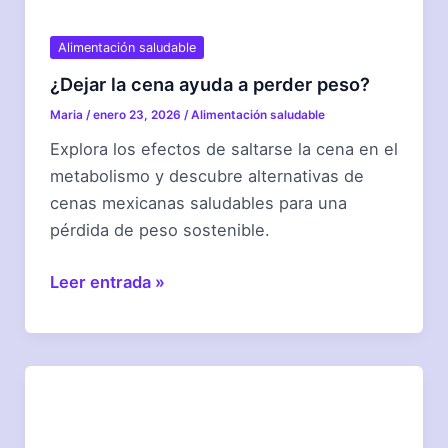
Alimentación saludable
¿Dejar la cena ayuda a perder peso?
Maria
/
enero 23, 2026
/
Alimentación saludable
Explora los efectos de saltarse la cena en el
metabolismo y descubre alternativas de
cenas mexicanas saludables para una
pérdida de peso sostenible.
¿Dejar
Leer entrada »
la
cena
ayuda
a
perder
peso?