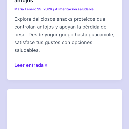
antojos
Maria
/
enero 29, 2026
/
Alimentación saludable
Explora deliciosos snacks proteicos que
controlan antojos y apoyan la pérdida de
peso. Desde yogur griego hasta guacamole,
satisface tus gustos con opciones
saludables.
Snacks
Leer entrada »
proteicos
para
controlar
antojos