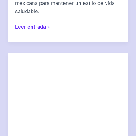
mexicana para mantener un estilo de vida
saludable.
¿Qué
Leer entrada »
snacks
saludables
elegirás
hoy?