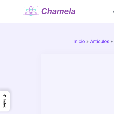
Ir
al
contenido
Inicio
»
Artículos
→
Index