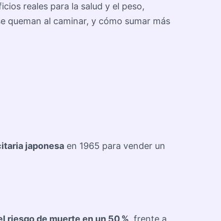
ios reales para la salud y el peso,
as se queman al caminar, y cómo sumar más
citaria japonesa
en 1965 para vender un
el riesgo de muerte en un 50 %
, frente a