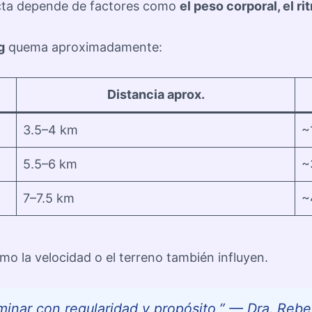
acta depende de factores como
el peso corporal, el r
g
quema aproximadamente:
Distancia aprox.
3.5–4 km
~
5.5–6 km
~
7–7.5 km
~
o la velocidad o el terreno también influyen.
inar con regularidad y propósito,” — Dra. Rebec