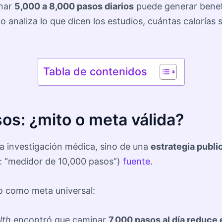
inar
5,000 a 8,000 pasos diarios
puede generar benefic
lo analiza lo que dicen los estudios, cuántas calorí
Tabla de contenidos
sos: ¿mito o meta válida?
na investigación médica, sino de una
estrategia publi
e: “medidor de 10,000 pasos”)
fuente
.
o como meta universal:
lth
encontró que caminar
7,000 pasos al día reduce 