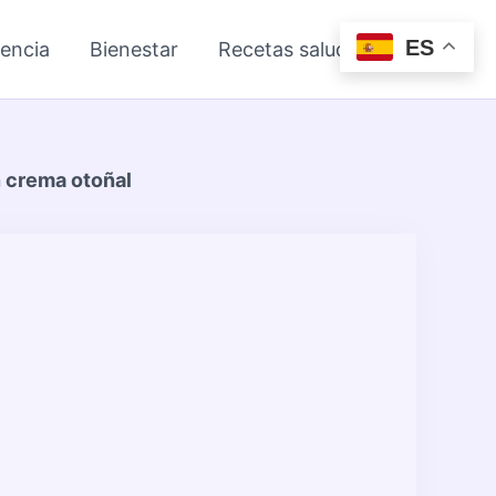
ES
iencia
Bienestar
Recetas saludables
n crema otoñal