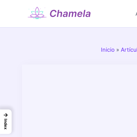
Ir
al
contenido
Inicio
»
Artícu
→
Index