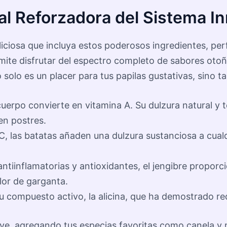
l Reforzadora del Sistema I
liciosa que incluya estos poderosos ingredientes, pe
rmite disfrutar del espectro completo de sabores oto
o solo es un placer para tus papilas gustativas, sino t
uerpo convierte en vitamina A. Su dulzura natural y 
en postres.
, las batatas añaden una dulzura sustanciosa a cualq
tiinflamatorias y antioxidantes, el jengibre propor
olor de garganta.
compuesto activo, la alicina, que ha demostrado reduc
ve, agregando tus especias favoritas como canela y