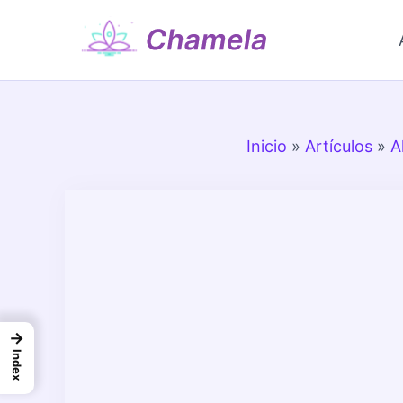
Ir
al
contenido
Inicio
»
Artículos
»
A
→
Index