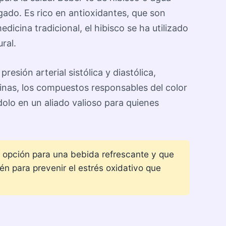
ígado. Es rico en antioxidantes, que son
icina tradicional, el hibisco se ha utilizado
ral.
sión arterial sistólica y diastólica,
ninas, los compuestos responsables del color
dolo en un aliado valioso para quienes
e opción para una bebida refrescante y que
én para prevenir el estrés oxidativo que